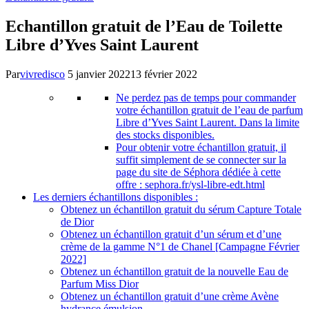
Echantillon gratuit de l’Eau de Toilette
Libre d’Yves Saint Laurent
Par
vivredisco
5 janvier 2022
13 février 2022
Ne perdez pas de temps pour commander
votre échantillon gratuit de l’eau de parfum
Libre d’Yves Saint Laurent. Dans la limite
des stocks disponibles.
Pour obtenir votre échantillon gratuit, il
suffit simplement de se connecter sur la
page du site de Séphora dédiée à cette
offre : sephora.fr/ysl-libre-edt.html
Les derniers échantillons disponibles :
Obtenez un échantillon gratuit du sérum Capture Totale
de Dior
Obtenez un échantillon gratuit d’un sérum et d’une
crème de la gamme N°1 de Chanel [Campagne Février
2022]
Obtenez un échantillon gratuit de la nouvelle Eau de
Parfum Miss Dior
Obtenez un échantillon gratuit d’une crème Avène
hydrance émulsion