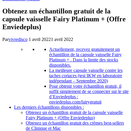
Obtenez un échantillon gratuit de la
capsule vaisselle Fairy Platinum + (Offre
Enviedeplus)
Par
vivredisco
1 avril 2022
1 avril 2022
Actuellement, recevez gratuitement un
échantillon de la capsule vaisselle Fairy
Platinum + . Dans la limite des stocks
disponibles.
La meilleure capsule vaisselle contre les
taches coriaces (test IKW en laboratoire
indépendant – Septembre 2020)
Pour obtenir votre échantillon gratuit, il
suffit simplement de se connecter sur le site
d’Enviedeplus :
enviedeplus.com/fairygratuit
Les derniers échantillons disponibles :
Obtenez un échantillon gratuit de la capsule vaisselle
Fairy Platinum + (Offre Enviedeplus)
Obtenez un échantillon gratuit des crèmes best-sellers
de Clinique et Mac